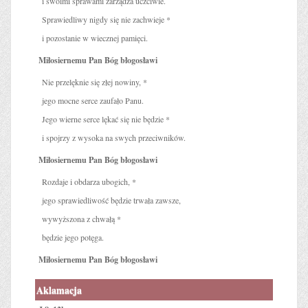
i swoimi sprawami zarządza uczciwie.
Sprawiedliwy nigdy się nie zachwieje *
i pozostanie w wiecznej pamięci.
Miłosiernemu Pan Bóg błogosławi
Nie przelęknie się złej nowiny, *
jego mocne serce zaufało Panu.
Jego wierne serce lękać się nie będzie *
i spojrzy z wysoka na swych przeciwników.
Miłosiernemu Pan Bóg błogosławi
Rozdaje i obdarza ubogich, *
jego sprawiedliwość będzie trwała zawsze,
wywyższona z chwałą *
będzie jego potęga.
Miłosiernemu Pan Bóg błogosławi
Aklamacja