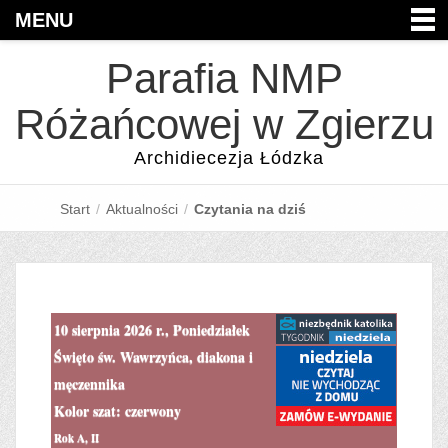
MENU
Parafia NMP
Różańcowej w Zgierzu
Archidiecezja Łódzka
Start
/
Aktualności
/
Czytania na dziś
10 sierpnia 2026 r., Poniedziałek
Święto św. Wawrzyńca, diakona i
męczennika
Kolor szat: czerwony
Rok A, II