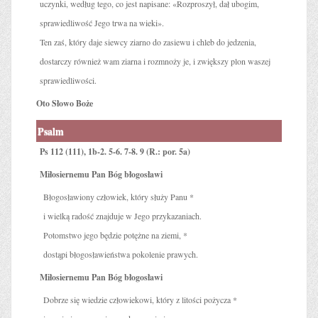
uczynki, według tego, co jest napisane: «Rozproszył, dał ubogim,
sprawiedliwość Jego trwa na wieki».
Ten zaś, który daje siewcy ziarno do zasiewu i chleb do jedzenia,
dostarczy również wam ziarna i rozmnoży je, i zwiększy plon waszej
sprawiedliwości.
Oto Słowo Boże
Psalm
Ps 112 (111), 1b-2. 5-6. 7-8. 9 (R.: por. 5a)
Miłosiernemu Pan Bóg błogosławi
Błogosławiony człowiek, który służy Panu *
i wielką radość znajduje w Jego przykazaniach.
Potomstwo jego będzie potężne na ziemi, *
dostąpi błogosławieństwa pokolenie prawych.
Miłosiernemu Pan Bóg błogosławi
Dobrze się wiedzie człowiekowi, który z litości pożycza *