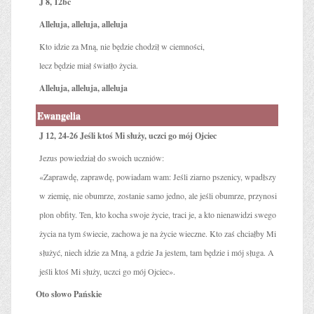
J 8, 12bc
Alleluja, alleluja, alleluja
Kto idzie za Mną, nie będzie chodził w ciemności,
lecz będzie miał światło życia.
Alleluja, alleluja, alleluja
Ewangelia
J 12, 24-26 Jeśli ktoś Mi służy, uczci go mój Ojciec
Jezus powiedział do swoich uczniów:
«Zaprawdę, zaprawdę, powiadam wam: Jeśli ziarno pszenicy, wpadłszy
w ziemię, nie obumrze, zostanie samo jedno, ale jeśli obumrze, przynosi
plon obfity. Ten, kto kocha swoje życie, traci je, a kto nienawidzi swego
życia na tym świecie, zachowa je na życie wieczne. Kto zaś chciałby Mi
służyć, niech idzie za Mną, a gdzie Ja jestem, tam będzie i mój sługa. A
jeśli ktoś Mi służy, uczci go mój Ojciec».
Oto słowo Pańskie