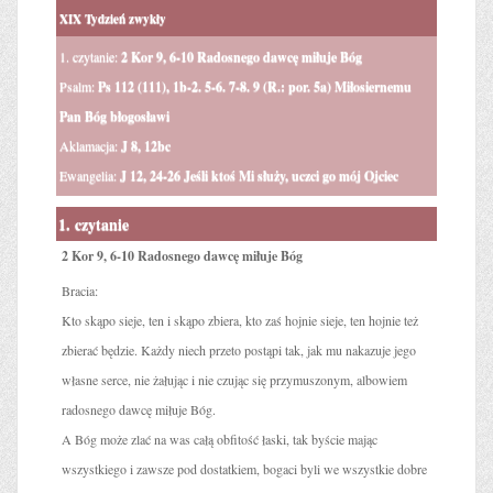
XIX Tydzień zwykły
1. czytanie:
2 Kor 9, 6-10 Radosnego dawcę miłuje Bóg
Psalm:
Ps 112 (111), 1b-2. 5-6. 7-8. 9 (R.: por. 5a) Miłosiernemu
Pan Bóg błogosławi
Aklamacja:
J 8, 12bc
Ewangelia:
J 12, 24-26 Jeśli ktoś Mi służy, uczci go mój Ojciec
1. czytanie
2 Kor 9, 6-10 Radosnego dawcę miłuje Bóg
Bracia:
Kto skąpo sieje, ten i skąpo zbiera, kto zaś hojnie sieje, ten hojnie też
zbierać będzie. Każdy niech przeto postąpi tak, jak mu nakazuje jego
własne serce, nie żałując i nie czując się przymuszonym, albowiem
radosnego dawcę miłuje Bóg.
A Bóg może zlać na was całą obfitość łaski, tak byście mając
wszystkiego i zawsze pod dostatkiem, bogaci byli we wszystkie dobre